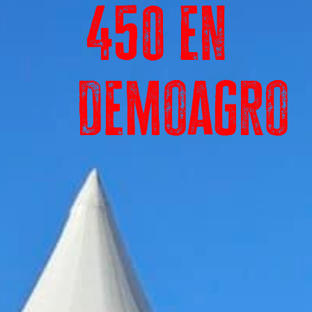
450 en
Demoagro