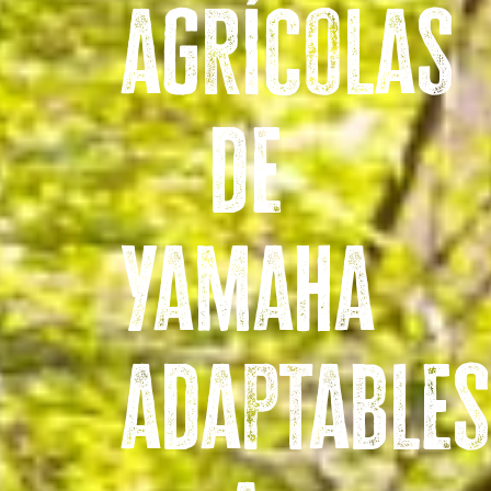
agrícolas
de
Yamaha
adaptables