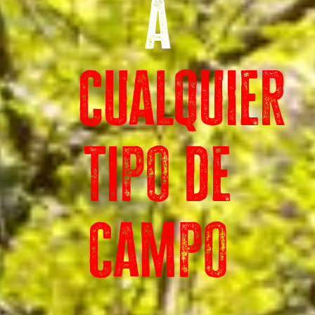
a
cualquier
tipo de
campo