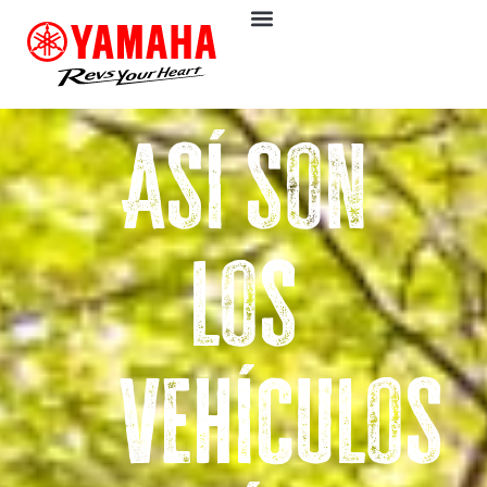
Así son
los
vehículos