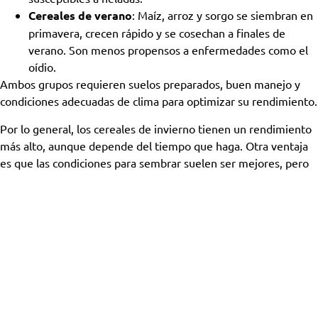
Cereales de verano
: Maíz, arroz y sorgo se siembran en
primavera, crecen rápido y se cosechan a finales de
verano. Son menos propensos a enfermedades como el
oídio.
Ambos grupos requieren suelos preparados, buen manejo y
condiciones adecuadas de clima para optimizar su rendimiento.
Por lo general, los cereales de invierno tienen un rendimiento
más alto, aunque depende del tiempo que haga. Otra ventaja
es que las condiciones para sembrar suelen ser mejores, pero
también hay más riesgo de que sufran las heladas durante los
primeros meses de crecimiento. En cuanto a los cultivos de
verano, su mayor ventaja es que crecen rápido y que son
menos propensos a sufrir el ataque de enfermedades como el
oídio.
Qué debes tener en cuenta